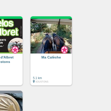
 d'Albret
Ma Calèche
stons
5.1 km
SOUSTONS