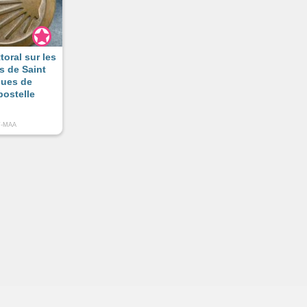
ttoral sur les
s de Saint
ues de
ostelle
T-MAA