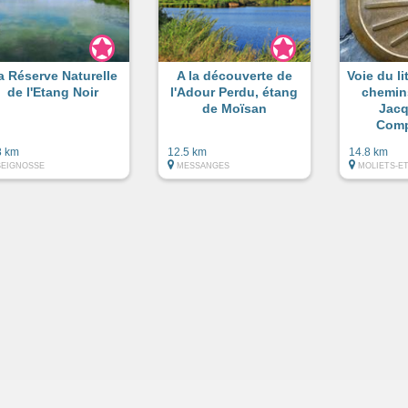
a Réserve Naturelle
A la découverte de
Voie du li
de l'Etang Noir
l'Adour Perdu, étang
chemin
de Moïsan
Jacq
Comp
8 km
12.5 km
14.8 km
SEIGNOSSE
MESSANGES
MOLIETS-E