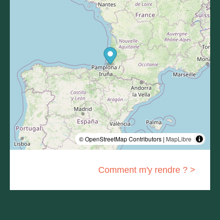
© OpenStreetMap Contributors |
MapLibre
Comment m'y rendre ? >