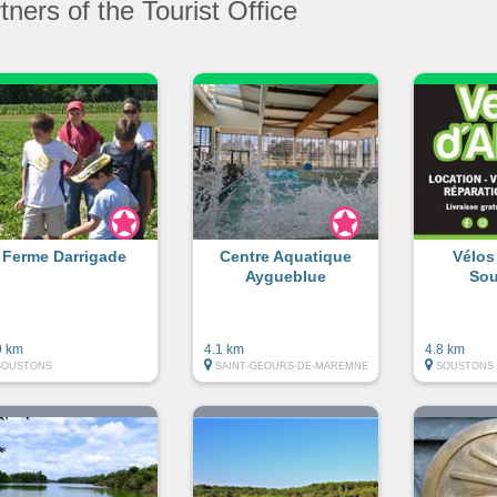
ners of the Tourist Office
Ferme Darrigade
Centre Aquatique
Vélos
Aygueblue
Sou
9 km
4.1 km
4.8 km
SOUSTONS
SAINT-GEOURS-DE-MAREMNE
SOUSTONS